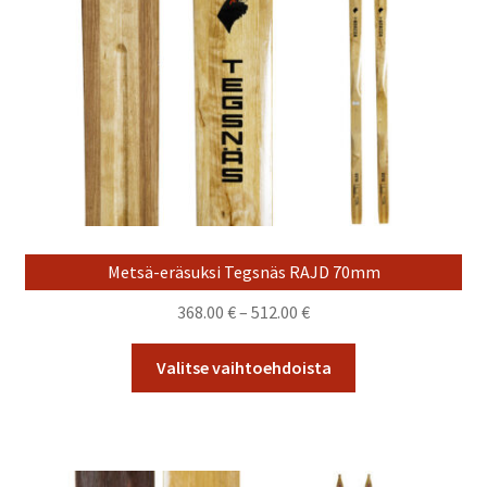
Metsä-eräsuksi Tegsnäs RAJD 70mm
Hintaluokka:
368.00
€
–
512.00
€
368.00 €
Tällä
-
Valitse vaihtoehdoista
tuotteella
512.00 €
on
useampi
muunnelma.