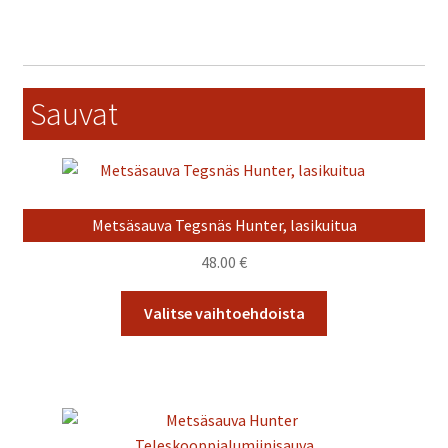
on
useampi
muunnelma.
Voit
Sauvat
tehdä
valinnat
tuotteen
sivulla.
Metsäsauva Tegsnäs Hunter, lasikuitua
48.00
€
Tällä
Valitse vaihtoehdoista
tuotteella
on
useampi
muunnelma.
Voit