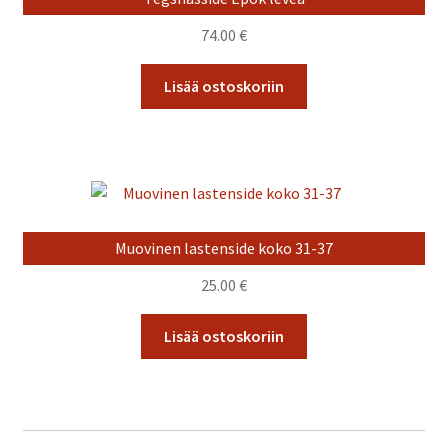
valinnat
tuotteen
74.00
€
sivulla.
Lisää ostoskoriin
Muovinen lastenside koko 31-37
25.00
€
Lisää ostoskoriin