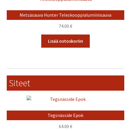
tehdä
valinnat
Metsäsauva Hunter Teleskooppialumiinisauva
tuotteen
sivulla.
74.00
€
Lisää ostoskoriin
Siteet
Tegsnässide Epok
64.00
€