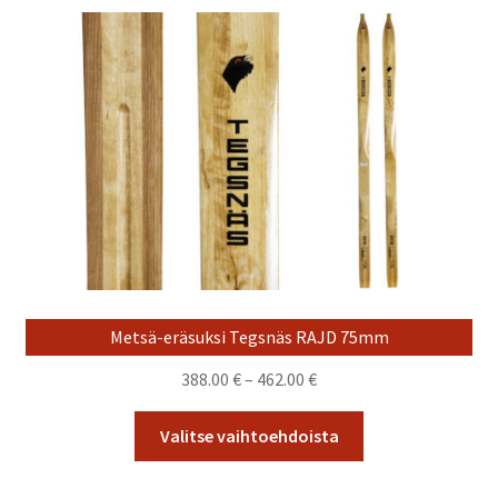
muunnelma.
Voit
tehdä
valinnat
tuotteen
sivulla.
Metsä-eräsuksi Tegsnäs RAJD 75mm
Hintaluokka:
388.00
€
–
462.00
€
388.00 €
Tällä
-
Valitse vaihtoehdoista
tuotteella
462.00 €
on