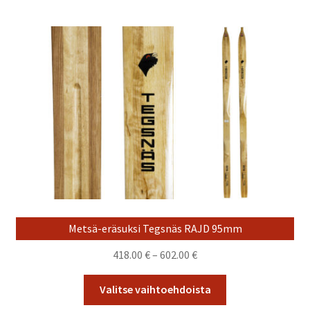
useampi
muunnelma.
Voit
tehdä
valinnat
tuotteen
sivulla.
Metsä-eräsuksi Tegsnäs RAJD 95mm
Hintaluokka:
418.00
€
–
602.00
€
418.00 €
Tällä
-
Valitse vaihtoehdoista
tuotteella
602.00 €