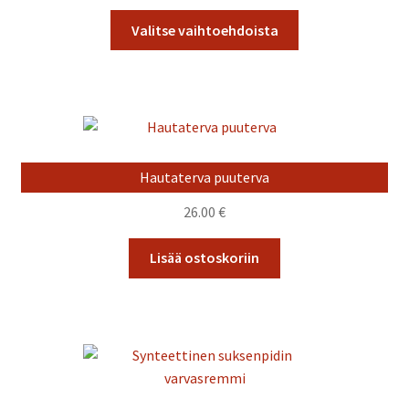
Tällä
Valitse vaihtoehdoista
tuotteella
on
useampi
muunnelma.
Voit
tehdä
Hautaterva puuterva
valinnat
tuotteen
26.00
€
sivulla.
Lisää ostoskoriin