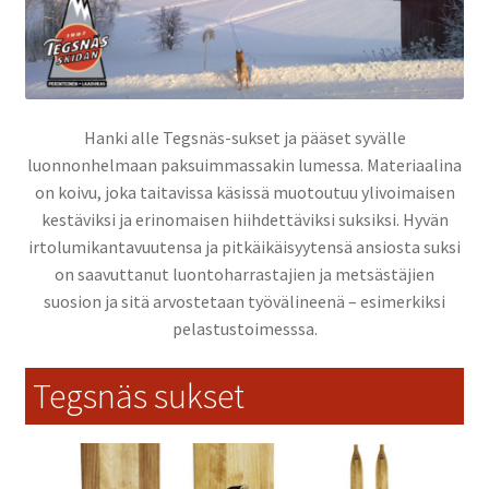
Siteiden asennus
Ostoskori
Hanki alle Tegsnäs-sukset ja pääset syvälle
Ota yhteyttä
luonnonhelmaan paksuimmassakin lumessa. Materiaalina
on koivu, joka taitavissa käsissä muotoutuu ylivoimaisen
Toimitusehdot
kestäviksi ja erinomaisen hiihdettäviksi suksiksi. Hyvän
irtolumikantavuutensa ja pitkäikäisyytensä ansiosta suksi
on saavuttanut luontoharrastajien ja metsästäjien
suosion ja sitä arvostetaan työvälineenä – esimerkiksi
pelastustoimesssa.
Tegsnäs sukset