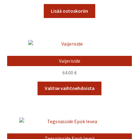
Lisää ostoskoriin
Vaijeriside
64.00
€
Tällä
Valitse vaihtoehdoista
tuotteella
on
useampi
muunnelma.
Voit
tehdä
Tegsnässide Epok leveä