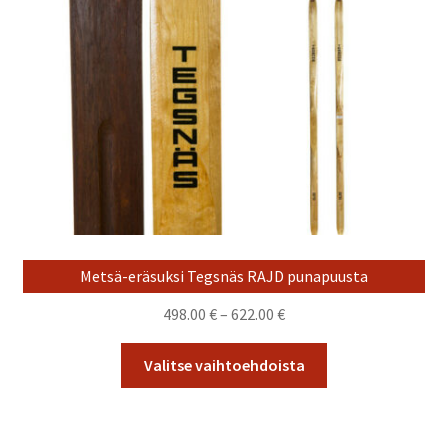
Voit
tehdä
valinnat
tuotteen
sivulla.
Metsä-eräsuksi Tegsnäs RAJD punapuusta
Hintaluokka:
498.00
€
–
622.00
€
498.00 €
Tällä
-
Valitse vaihtoehdoista
tuotteella
622.00 €
on
useampi