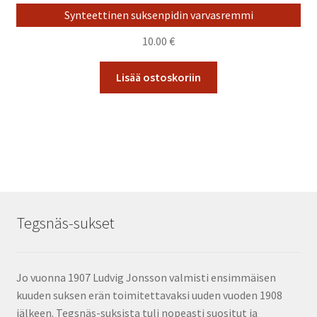
Synteettinen suksenpidin varvasremmi
10.00
€
Lisää ostoskoriin
Tegsnäs-sukset
Jo vuonna 1907 Ludvig Jonsson valmisti ensimmäisen
kuuden suksen erän toimitettavaksi uuden vuoden 1908
jälkeen. Tegsnäs-suksista tuli nopeasti suositut ja